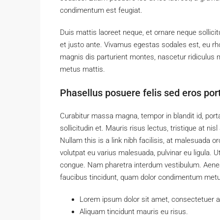
condimentum est feugiat.
Duis mattis laoreet neque, et ornare neque sollici
et justo ante. Vivamus egestas sodales est, eu 
magnis dis parturient montes, nascetur ridiculus m
metus mattis.
Phasellus posuere felis sed eros port
Curabitur massa magna, tempor in blandit id, porta
sollicitudin et. Mauris risus lectus, tristique at nisl
Nullam this is a link nibh facilisis, at malesuada o
volutpat eu varius malesuada, pulvinar eu ligula. Ut
congue. Nam pharetra interdum vestibulum. Aenean 
faucibus tincidunt, quam dolor condimentum metus, 
Lorem ipsum dolor sit amet, consectetuer adi
Aliquam tincidunt mauris eu risus.