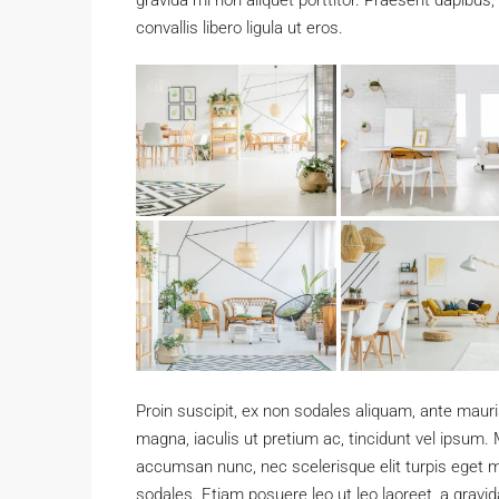
gravida mi non aliquet porttitor. Praesent dapibus
convallis libero ligula ut eros.
Proin suscipit, ex non sodales aliquam, ante mauri
magna, iaculis ut pretium ac, tincidunt vel ipsum
accumsan nunc, nec scelerisque elit turpis eget ma
sodales. Etiam posuere leo ut leo laoreet, a gravida 