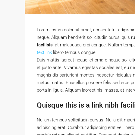
Lorem ipsum dolor sit amet, consectetur adipiscing
neque. Aliquam hendrerit sollicitudin purus, qui
facilisis
, at malesuada orci congue. Nullam tempus 
text link
libero tempus congue.
Duis mattis laoreet neque, et ornare neque sollici
et justo ante. Vivamus egestas sodales est, eu 
magnis dis parturient montes, nascetur ridiculus m
metus mattis. Phasellus posuere felis sed eros por
porta in ligula. Aliquam laoreet nisl massa, at inte
Quisque this is a link nibh fac
Nullam tempus sollicitudin cursus. Nulla elit mauri
adipiscing erat. Curabitur adipiscing erat vel li