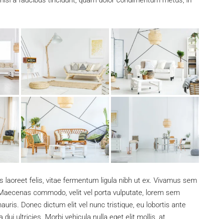
, nisi a faucibus tincidunt, quam dolor condimentum metus, in
s laoreet felis, vitae fermentum ligula nibh ut ex. Vivamus sem
. Maecenas commodo, velit vel porta vulputate, lorem sem
uris. Donec dictum elit vel nunc tristique, eu lobortis ante
dui ultricies. Morbi vehicula nulla eget elit mollis, at