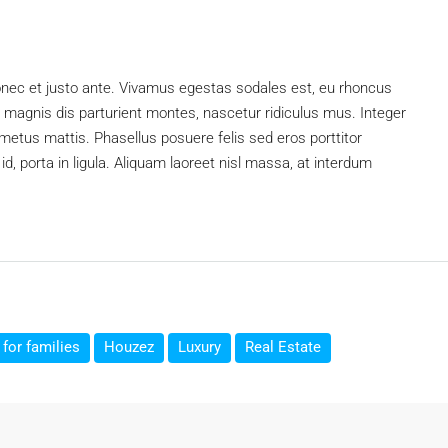
onec et justo ante. Vivamus egestas sodales est, eu rhoncus
magnis dis parturient montes, nascetur ridiculus mus. Integer
 metus mattis. Phasellus posuere felis sed eros porttitor
d, porta in ligula. Aliquam laoreet nisl massa, at interdum
for families
Houzez
Luxury
Real Estate